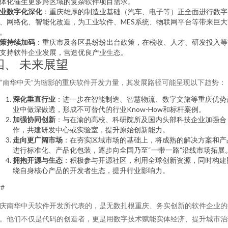
体化催生更多跨区域的复杂软件项目需求。
业数字化深化
：重庆雄厚的制造业基础（汽车、电子等）正全面进行数字
、网络化、智能化改造，为工业软件、MES系统、物联网平台等带来巨大
。
策持续加码
：重庆市及各区县纷纷出台政策，在税收、人才、研发投入等
支持软件企业发展，营造优良产业生态。
四、 未来展望
“南华中天”为缩影的重庆软件开发力量，其发展路径可能呈现以下趋势：
深化垂直行业
：进一步在智能制造、智慧物流、数字文旅等重庆优势
业中做深做透，形成不可替代的行业Know-How和标杆案例。
加强协同创新
：与在渝的高校、科研院所及国内头部科技企业加强合
作，共建研发中心或实验室，提升原始创新能力。
走向更广阔市场
：在夯实区域市场的基础上，将成熟的解决方案和产
进行标准化、产品化包装，逐步向全国乃至“一带一路”沿线市场拓展
拥抱开源与生态
：积极参与开源社区，利用全球创新资源，同时构建
绕自身核心产品的开发者生态，提升行业影响力。
##
庆南华中天软件开发所代表的，是无数扎根重庆、务实创新的软件企业的
。他们不仅是代码的创造者，更是用数字技术赋能实体经济、提升城市治