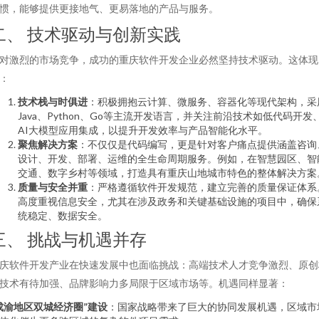
惯，能够提供更接地气、更易落地的产品与服务。
二、 技术驱动与创新实践
对激烈的市场竞争，成功的重庆软件开发企业必然坚持技术驱动。这体现
：
技术栈与时俱进
：积极拥抱云计算、微服务、容器化等现代架构，采
Java、Python、Go等主流开发语言，并关注前沿技术如低代码开发
AI大模型应用集成，以提升开发效率与产品智能化水平。
聚焦解决方案
：不仅仅是代码编写，更是针对客户痛点提供涵盖咨询
设计、开发、部署、运维的全生命周期服务。例如，在智慧园区、智
交通、数字乡村等领域，打造具有重庆山地城市特色的整体解决方案
质量与安全并重
：严格遵循软件开发规范，建立完善的质量保证体系
高度重视信息安全，尤其在涉及政务和关键基础设施的项目中，确保
统稳定、数据安全。
三、 挑战与机遇并存
庆软件开发产业在快速发展中也面临挑战：高端技术人才竞争激烈、原创
技术有待加强、品牌影响力多局限于区域市场等。机遇同样显著：
成渝地区双城经济圈”建设
：国家战略带来了巨大的协同发展机遇，区域市