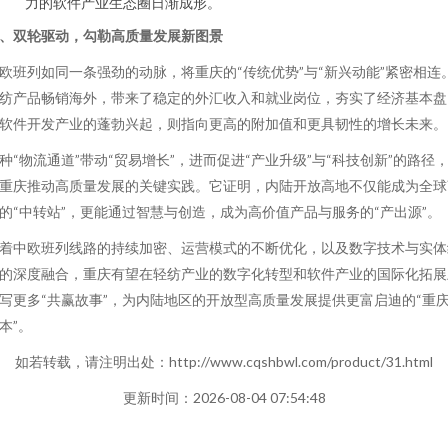
力的软件产业生态圈日渐成形。
、双轮驱动，勾勒高质量发展新图景
欧班列如同一条强劲的动脉，将重庆的“传统优势”与“新兴动能”紧密相连
纺产品畅销海外，带来了稳定的外汇收入和就业岗位，夯实了经济基本盘
软件开发产业的蓬勃兴起，则指向更高的附加值和更具韧性的增长未来。
种“物流通道”带动“贸易增长”，进而促进“产业升级”与“科技创新”的路径
重庆推动高质量发展的关键实践。它证明，内陆开放高地不仅能成为全球
的“中转站”，更能通过智慧与创造，成为高价值产品与服务的“产出源”。
着中欧班列线路的持续加密、运营模式的不断优化，以及数字技术与实体
的深度融合，重庆有望在轻纺产业的数字化转型和软件产业的国际化拓展
写更多“共赢故事”，为内陆地区的开放型高质量发展提供更富启迪的“重
本”。
如若转载，请注明出处：http://www.cqshbwl.com/product/31.html
更新时间：2026-08-04 07:54:48