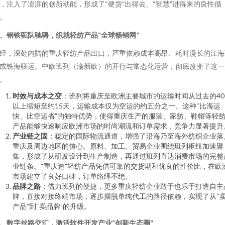
，注入了澎湃的创新动能，形成了“硬货”出得去、“智慧”进得来的良性循
。
、钢铁驼队驰骋，织就轻纺产品“全球畅销网”
经，深处内陆的重庆轻纺产品出口，严重依赖成本高昂、耗时漫长的江海
或铁海联运。中欧班列（渝新欧）的开行与常态化运营，彻底改变了这一
。
时效与成本之变
：班列将重庆至欧洲主要城市的运输时间从过去的40
以上缩短至约15天，运输成本仅为空运的约五分之一。这种“比海运
快、比空运省”的独特优势，使得重庆生产的服装、家纺、鞋帽等轻
产品能够快速响应欧洲市场的时尚潮流和订单需求，竞争力显著提升
产业链之固
：稳定的国际物流通道，增强了沿海乃至海外纺织企业落
重庆及周边地区的信心。原料、加工、贸易企业围绕班列枢纽加速聚
集，形成了从研发设计到生产制造，再通过班列直达消费市场的完整
业链条。“重庆造”轻纺产品凭借可靠的交货期和优良的性价比，在欧
市场建立了良好口碑，订单络绎不绝。
品牌之路
：借力班列的便捷，更多重庆轻纺企业敢于也乐于打造自主
牌，直接对接终端市场，逐步摆脱单纯代工的路径依赖，实现了从“
产品”到“卖品牌”的升级。
、数字丝路交汇，激活软件开发产业“创新生态圈”