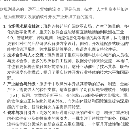
欧班列带来的，远不止货物的流动，更是信息、技术、人才和资本的加速
。这为重庆着力发展的软件开发产业开辟了新的蓝海。
市场需求精准触达
：班列连接起的广阔欧亚市场，产生了海量的、多
化的数字化需求。重庆的软件企业能够更直接地接触到欧洲在工业
4.0、智慧城市、跨境电商、物流信息化等领域的具体需求，从而进
更有针对性的产品研发和解决方案设计。例如，开发适配多式联运的
能物流管理系统、跨境贸易结算平台、多语言电商支持软件等。
技术合作与人才交流
：班列促进了重庆与欧洲科技中心城市的人员往
与技术合作。更多的欧洲软件工程师、数据分析师来渝交流，本地IT
才也有更多机会接触国际前沿项目。这种互动催生了技术共享、联合
发等深度合作模式，提升了重庆软件开发行业整体的技术水平和国际
野。
产业融合与升级
：服务于中欧班列本身及其带动的贸易、制造、金融
产业，需要强大的软件支撑。这直接催生了对供应链管理软件、物联
（IoT）应用、大数据分析平台、企业级SaaS服务等的大量需求。重
的软件企业正从传统的服务外包，向为实体经济和国际通道提供深度
能的平台化、智能化解决方案提供商转型。
资本与项目引力
：高效的国际通道和活跃的产业生态，增强了重庆对
内外软件企业及创投资本的吸引力。一批专注于跨境数字服务、国际
流科技等细分领域的创新企业正在重庆涌现，一个更具开放性和创新