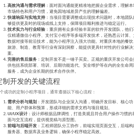
高效沟通与需求理解
：面对面沟通能更精准地把握企业需求，理解本
市场特色和用户习惯，避免因地域差异产生的理解偏差。
快速响应与实地支持
：当项目需要调整或出现技术问题时，本地团队
够提供更及时的现场或线上支持，保障项目顺利推进与稳定运行。
技术实力与行业经验
：重庆拥有众多经验丰富的软件开发团队，他们
仅精通微信小程序、支付宝小程序等多端开发技术，还熟悉云计算、
数据对接等前沿技术，能为小程序注入强大功能。对重庆本地的餐饮
旅游、制造、教育等行业有深刻洞察，能提供更具针对性的行业解决
案。
完善的售后服务
：定制开发不是一锤子买卖。正规的重庆开发公司会
供包括系统部署、培训、后期功能迭代、安全维护等在内的全生命周
服务，成为企业长期的技术合作伙伴。
定制开发的关键流程
个成功的定制小程序项目，通常遵循以下核心流程：
需求分析与规划
：开发团队与企业深入沟通，明确开发目标、核心功
能、用户群体和预算，形成详细的需求文档与项目规划。
UI/UX设计
：设计师根据品牌调性，打造美观且符合用户操作习惯的
面与交互流程，提供视觉稿与原型图。
前端与后端开发
：工程师团队分工协作，前端实现页面交互，后端构
服务器、数据库及业务逻辑，确保小程序稳定高效。