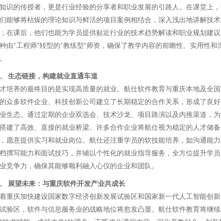
知识的传授者，更是行业经验的分享者和职业发展的引路人。在课堂上，
们能够将枯燥的理论知识与鲜活的项目案例相结合，深入浅出地讲解技术
；在课后，他们也能为学员提供贴近行业的技术趋势解读和职业规划建议
种由“工程师”转型的“教练型”师资，确保了教学内容的前瞻性、实用性和
。
、 生态链接，构建就业直通车道
才培养的最终目的是实现高质量的就业。航仕软件教育与重庆本地及全国
的众多软件企业、科技创新公司建立了长期稳定的合作关系，形成了良好
业生态。通过定期的企业双选会、技术沙龙、项目路演以及内推渠道，为
搭建了高效、直接的就业桥梁。许多合作企业将航仕视为稳定的人才储备
，愿意提供实习和就业岗位。航仕还注重学员的软技能培养，如沟通能力
档撰写能力和面试技巧，并辅以个性化的就业指导服务，全方位提升学员
业竞争力，确保其能够顺利融入心仪的企业和团队。
、 展望未来：与重庆软件开发产业共成长
着重庆加快建设国家数字经济创新发展试验区和国家新一代人工智能创新
试验区，软件与信息服务业的战略地位将愈发凸显。航仕软件教育将继续